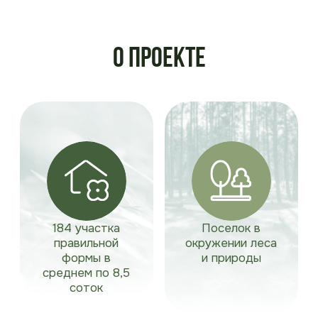
формы в
и природы
среднем по 8,5
соток
О проекте
Рядом село
Свет, дороги, газ,
Тюнево: школа,
управляющая
детсад, магазины
компания