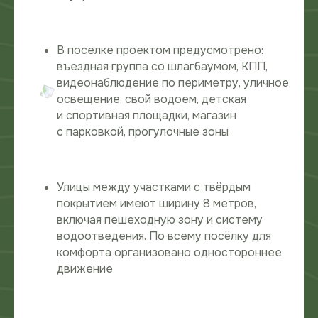
Экологичная территория
В поселке проектом предусмотрено:
въездная группа со шлагбаумом, КПП,
видеонаблюдение по периметру, уличное
До города 12 минут
освещение, свой водоем, детская
и спортивная площадки, магазин
с парковкой, прогулочные зоны
Электричество
15 кВт
Улицы между участками с твёрдым
Свой водоем
покрытием имеют ширину 8 метров,
включая пешеходную зону и систему
водоотведения. По всему посёлку для
комфорта организовано одностороннее
движение
Высокая перспектива
роста цены
— Локация
— Близость к селу
— Кайвар Парк