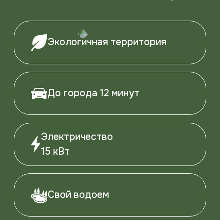
Для инвестора,
Для тех, кто
который хочет
строит и
приумножить
реализует дома
активы
Свободен
Продан
Забронирован
Неактивен