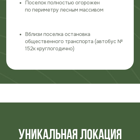
Поселок полностью огорожен
по периметру лесным массивом
Вблизи поселка остановка
общественного транспорта (автобус №
152к круглогодично)
Для тех, кто
хочет уединение
Для семьи с
с природой, имея
детьми
инфраструктуру
города