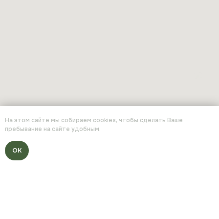
На этом сайте мы собираем cookies, чтобы сделать Ваше
8 (3452) 977-077
пребывание на сайте удобным.
NOVOTUNEVO@MAIL.RU
ОК
Участки
Дома
Новости
Партнерам