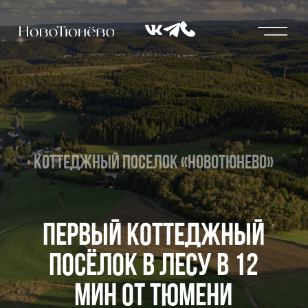
Коттеджный поселок «Новотюнево»
Первый коттеджный
посёлок в лесу в 12
мин от Тюмени
92 семьи уже выбрали жизнь вокруг леса и
грамотную инвестицию. Доходность
составляет от 40% годовых.