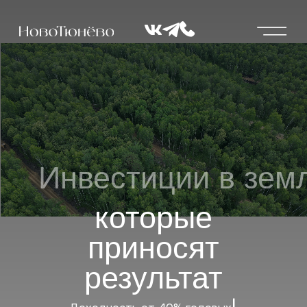
Инвестиции в землю,
которые
приносят
результат
|
Доходность от 40% годовых
|
Цена от 170 000 ₽ за сотку
Посёлок НовоТюнево — 12 минут от Тюмени
ПОЛУЧИТЬ ПОДБОРКУ УЧАСТКОВ