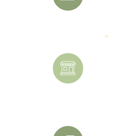
Вопросы и ответы
Сайт разработан ГЕРОЯМИ
Закрытая территория в лесном массиве
Политика конфиденциальности
Согласие на рекламную рассылку
Согласие на обработку персональных данных
Пользовательское соглашение
Политика cookie
Рядом школа, сад, магазины