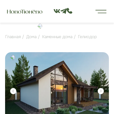
Главная
/
Дома
/
Каменные дома
/
Гелиодор