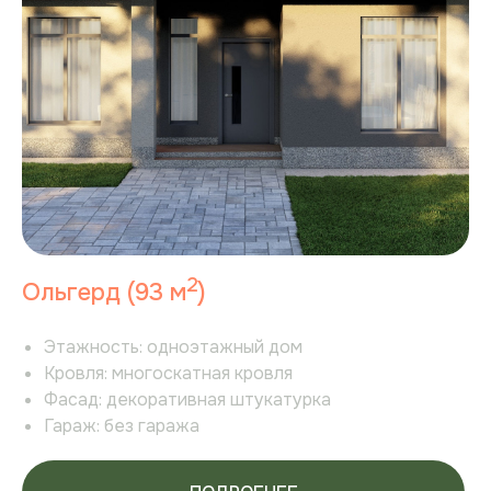
2
Ольгерд (93 м
)
Этажность:
одноэтажный дом
Кровля:
многоскатная кровля
Фасад:
декоративная штукатурка
Гараж:
без гаража