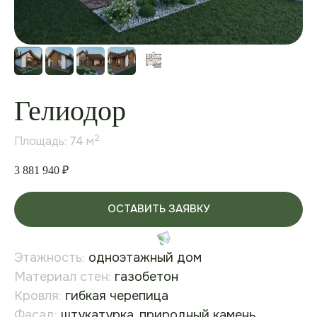
Гелиодор
2
Площадь: 74 м
3 881 940
₽
ОСТАВИТЬ ЗАЯВКУ
Этажность:
одноэтажный дом
Материал стен:
газобетон
Кровля:
гибкая черепица
Фасад:
штукатурка, природный камень,