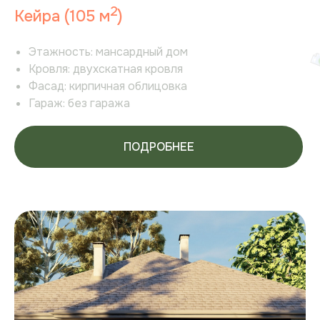
2
Кейра (105 м
)
Этажность:
мансардный дом
Кровля:
двухскатная кровля
Фасад:
кирпичная облицовка
Гараж:
без гаража
ПОДРОБНЕЕ