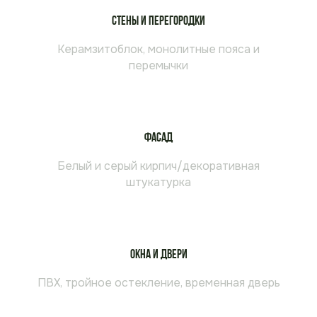
Стены и перегородки
Керамзитоблок, монолитные пояса и
перемычки
Фасад
Белый и серый кирпич/декоративная
штукатурка
Окна и двери
ПВХ, тройное остекление, временная дверь