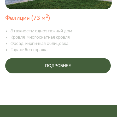
2
Фелиция (73 м
)
Этажность:
одноэтажный дом
Кровля:
многоскатная кровля
Фасад:
кирпичная облицовка
Гараж:
без гаража
ПОДРОБНЕЕ