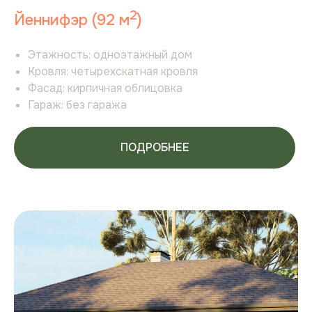
2
Йеннифэр (92 м
)
Этажность:
одноэтажный дом
Кровля:
четырехскатная кровля
Фасад:
кирпичная облицовка
Гараж:
без гаража
8 (3452) 977-077
ПОДРОБНЕЕ
NOVOTUNEVO@MAIL.RU
Участки
Дома
Новости
Партнерам
Инфраструктура
Способы покупки
Инвесторам