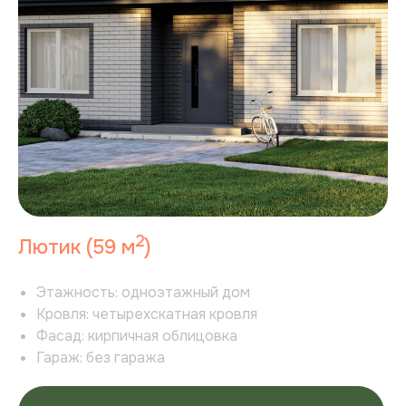
Контакты
Акции
Вопросы и ответы
Сайт разработан ГЕРОЯМИ
Политика конфиденциальности
Согласие на рекламную рассылку
Согласие на обработку персональных данных
Пользовательское соглашение
2
Лютик (59 м
)
Политика cookie
Этажность:
одноэтажный дом
Кровля:
четырехскатная кровля
Фасад:
кирпичная облицовка
Гараж:
без гаража