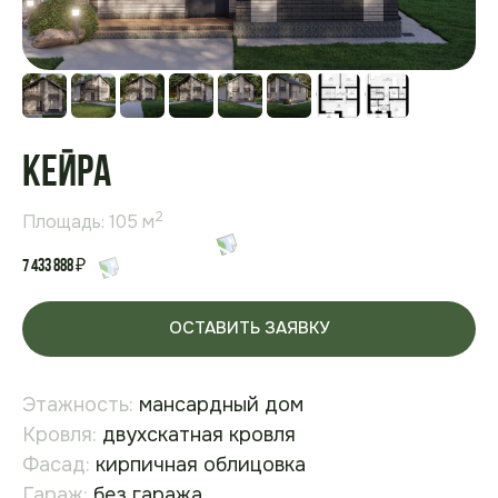
Кейра
2
Площадь: 105 м
7 433 888
₽
ОСТАВИТЬ ЗАЯВКУ
Этажность:
мансардный дом
Кровля:
двухскатная кровля
Фасад:
кирпичная облицовка
Гараж:
без гаража