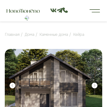
Главная
/
Дома
/
Каменные дома
/
Кейра