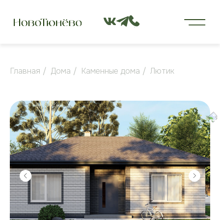
Главная
/
Дома
/
Каменные дома
/
Лютик