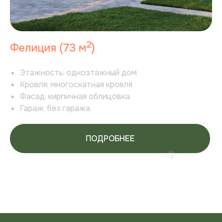
2
Фелиция (73 м
)
Этажность:
одноэтажный дом
Кровля:
многоскатная кровля
Фасад:
кирпичная облицовка
Гараж:
без гаража
ПОДРОБНЕЕ