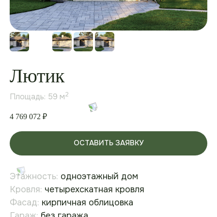
Лютик
2
Площадь: 59 м
4 769 072
₽
ОСТАВИТЬ ЗАЯВКУ
Этажность:
одноэтажный дом
Кровля:
четырехскатная кровля
Фасад:
кирпичная облицовка
Гараж:
без гаража