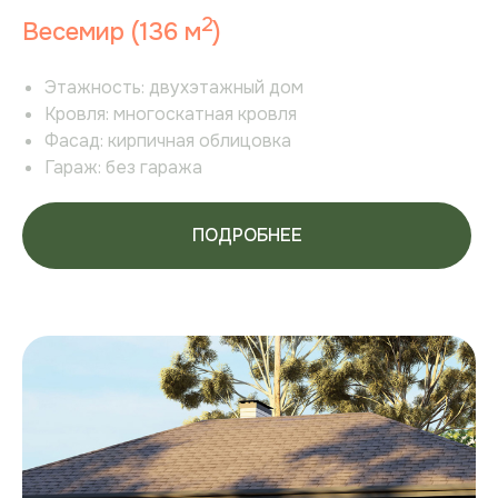
2
Весемир (136 м
)
Этажность:
двухэтажный дом
Кровля:
многоскатная кровля
Фасад:
кирпичная облицовка
Гараж:
без гаража
8 (3452) 977-077
ПОДРОБНЕЕ
NOVOTUNEVO@MAIL.RU
Участки
Дома
Новости
Партнерам
Инфраструктура
Способы покупки
Инвесторам