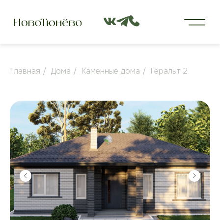
Главная
/
Дома
/
Каменные дома
/
Геральт 2