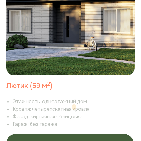
Контакты
Акции
Вопросы и ответы
Сайт разработан ГЕРОЯМИ
Политика конфиденциальности
Согласие на рекламную рассылку
Согласие на обработку персональных данных
Пользовательское соглашение
2
Лютик (59 м
)
Политика cookie
Этажность:
одноэтажный дом
Кровля:
четырехскатная кровля
Фасад:
кирпичная облицовка
Гараж:
без гаража