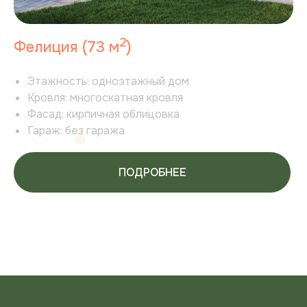
2
Фелиция (73 м
)
Этажность:
одноэтажный дом
Кровля:
многоскатная кровля
Фасад:
кирпичная облицовка
Гараж:
без гаража
ПОДРОБНЕЕ