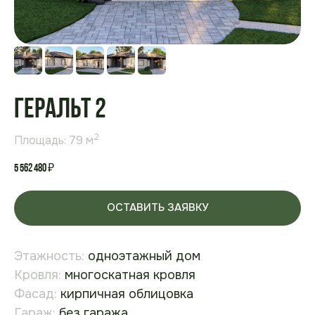
Геральт 2
2
Площадь: 79 м
5 562 480
₽
ОСТАВИТЬ ЗАЯВКУ
Этажность:
одноэтажный дом
Кровля:
многоскатная кровля
Фасад:
кирпичная облицовка
Гараж:
без гаража