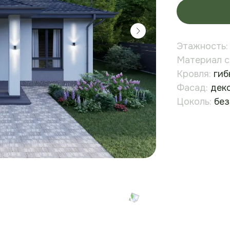
Этажность:
Материал с
Кровля:
гиб
Фасад:
деко
Цоколь:
без