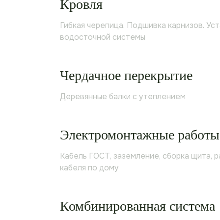
Кровля
Гибкая черепица. Подшивка карнизов. Ус
водосточной системы
Чердачное перекрытие
Деревянные балки c утеплением
Электромонтажные работы
Кабель ГОСТ, заземление, сборка щита, 
кабеля по дому
Комбинированная система