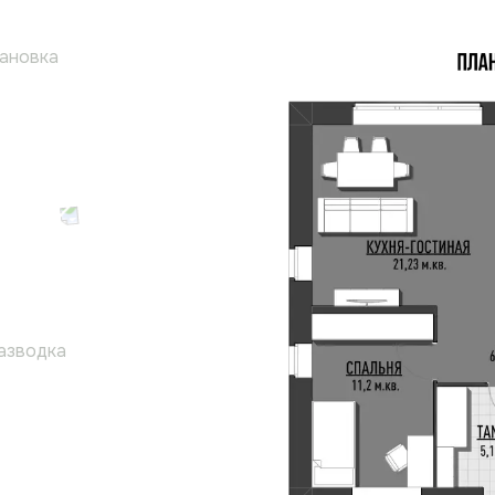
тановка
разводка