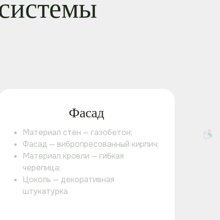
 системы
Фасад
Материал стен — газобетон;
Фасад — вибропресованный кирпич;
Материал кровли — гибкая
черепица;
Цоколь — декоративная
штукатурка