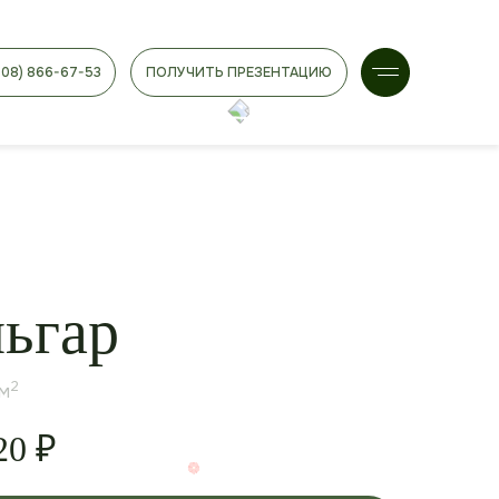
908) 866-67-53
ПОЛУЧИТЬ ПРЕЗЕНТАЦИЮ
льгар
2
 м
20
₽