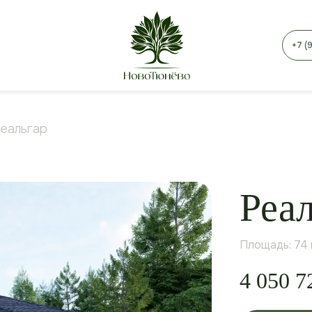
+7 (
еальгар
Реа
Площадь: 74
4 050 7