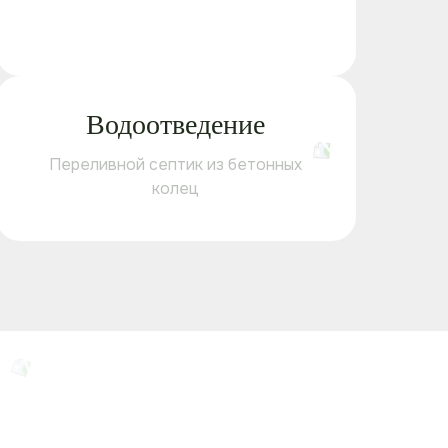
Водоотведение
Переливной септик из бетонных
колец