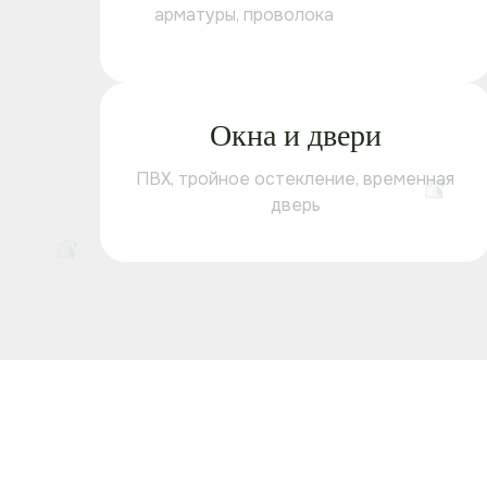
арматуры, проволока
Окна и двери
ПВХ, тройное остекление, временная
дверь