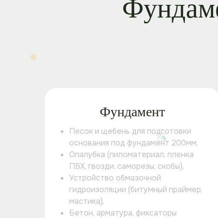
Фундаме
Фундамент
Песок и щебень для подготовки
основания под фундамент 200мм,
Опалубка (пиломатериал, пленка
ПВХ, гвозди, саморезы, скобы),
Устройство обмазочной
гидроизоляции (битумный праймер,
мастика),
Бетон, арматура, фиксаторы