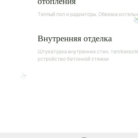
отопления
Теплый пол и радиаторы. Обвязка котель
Внутренняя отделка
Штукатурка внутренних стен, теплоизоля
устройство бетонной стяжки