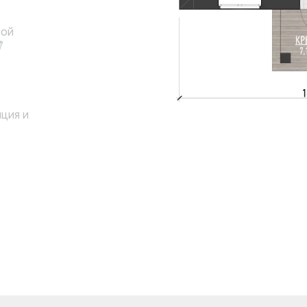
ной
ция и