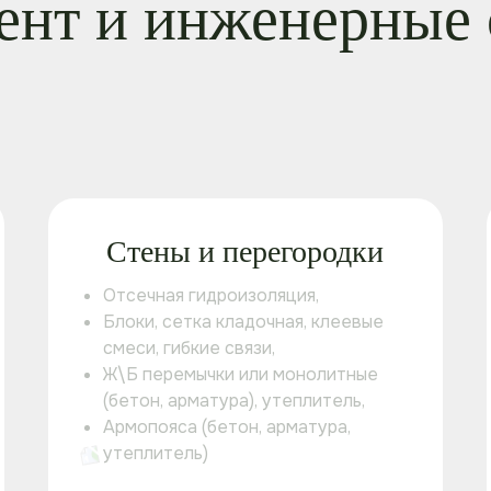
нт и инженерные
Стены и перегородки
Отсечная гидроизоляция,
Блоки, сетка кладочная, клеевые
смеси, гибкие связи,
Ж\Б перемычки или монолитные
(бетон, арматура), утеплитель,
Армопояса (бетон, арматура,
утеплитель)