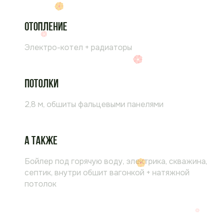
Отопление
Электро-котел + радиаторы
Потолки
2,8 м, обшиты фальцевыми панелями
а также
Бойлер под горячую воду, электрика, скважина,
септик, внутри обшит вагонкой + натяжной
потолок