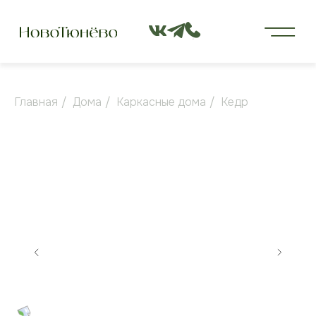
Главная
/
Дома
/
Каркасные дома
/
Кедр