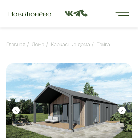
Главная
/
Дома
/
Каркасные дома
/
Тайга