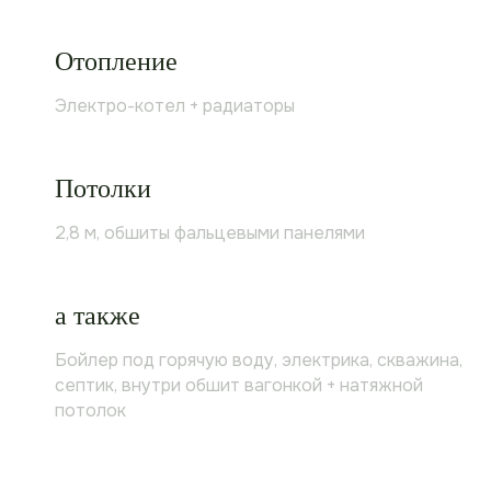
Отопление
Электро-котел + радиаторы
Потолки
2,8 м, обшиты фальцевыми панелями
а также
Бойлер под горячую воду, электрика, скважина,
септик, внутри обшит вагонкой + натяжной
потолок