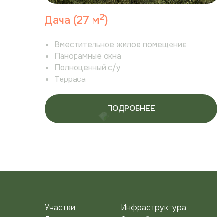
2
Дача (27 м
)
Вместительное жилое помещение
Панорамные окна
Полноценный с/у
Терраса
ПОДРОБНЕЕ
Участки
Инфраструктура