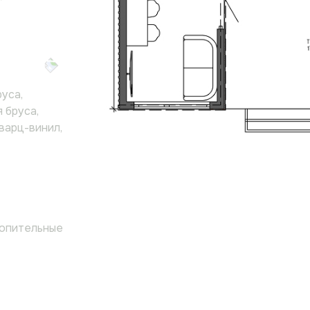
уса,
 бруса,
кварц-винил,
топительные