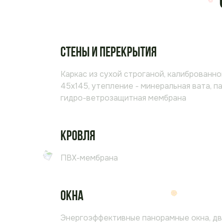
Стены и перекрытия
Каркас из сухой строганой, калиброванно
45х145, утепление - минеральная вата, п
гидро-ветрозащитная мембрана
Кровля
ПВХ-мембрана
Окна
Энергоэффективные панорамные окна, д