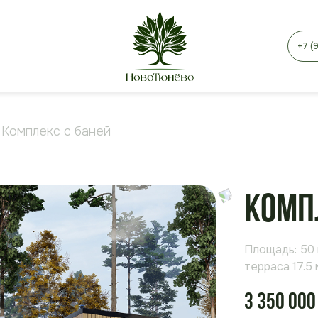
+7 (
Комплекс с баней
Комп
Площадь: 50
терраса
17.5 
3 350 000