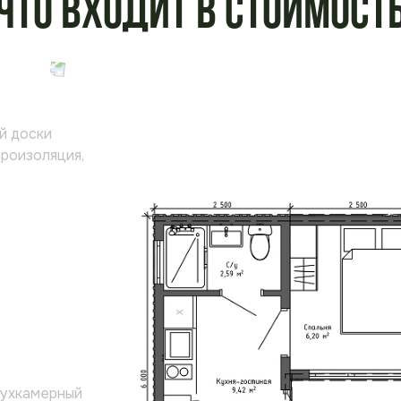
Что входит в стоимост
й доски
ароизоляция,
вухкамерный