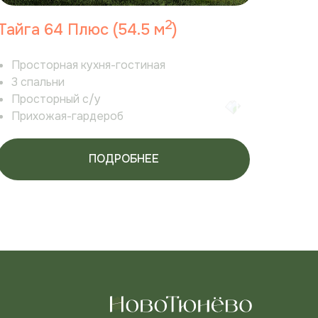
2
Тайга 64 Плюс (54.5 м
)
Просторная кухня-гостиная
3 спальни
Просторный с/у
Прихожая-гардероб
ПОДРОБНЕЕ
и