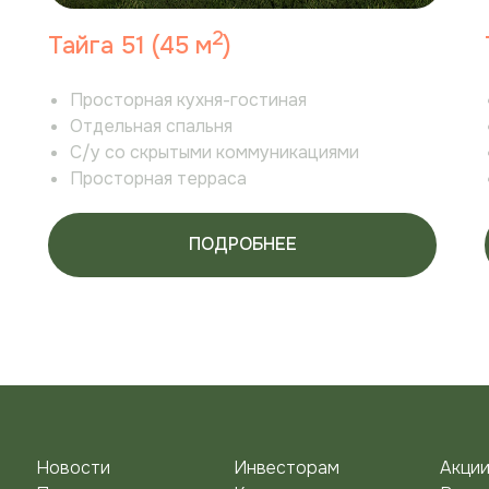
2
Тайга 51 (45 м
)
Просторная кухня-гостиная
Отдельная спальня
С/у со скрытыми коммуникациями
Просторная терраса
ПОДРОБНЕЕ
Новости
Инвесторам
Акци