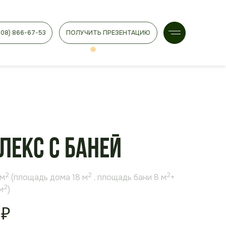
908) 866-67-53
ПОЛУЧИТЬ ПРЕЗЕНТАЦИЮ
лекс с баней
2
2
2
 м
(площадь дома 18 м
, площадь бани
8 м
+
2
м
)
₽