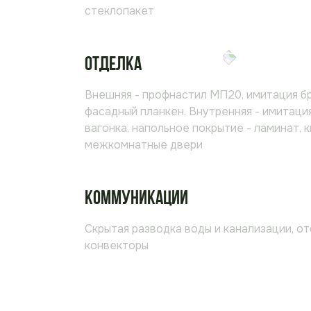
стеклопакет
Отделка
Внешняя - профнастил МП20, имитация бр
фасадный планкен. Внутренняя - имитация
вагонка, напольное покрытие - ламинат, 
межкомнатные двери
Коммуникации
Скрытая разводка воды и канализации, о
конвекторы