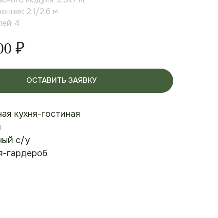
нняя: 2.1/2.6 м
ей: 4
00
₽
ОСТАВИТЬ ЗАЯВКУ
ая кухня-гостиная
и
ый с/у
я-гардероб