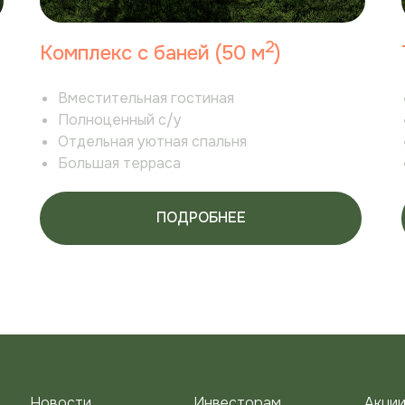
2
Комплекс с баней (50 м
)
Вместительная гостиная
Полноценный с/у
Отдельная уютная спальня
Большая терраса
ПОДРОБНЕЕ
Новости
Инвесторам
Акци