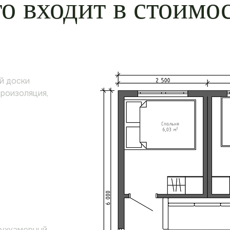
о входит в стоимо
й доски
ароизоляция,
вухкамерный