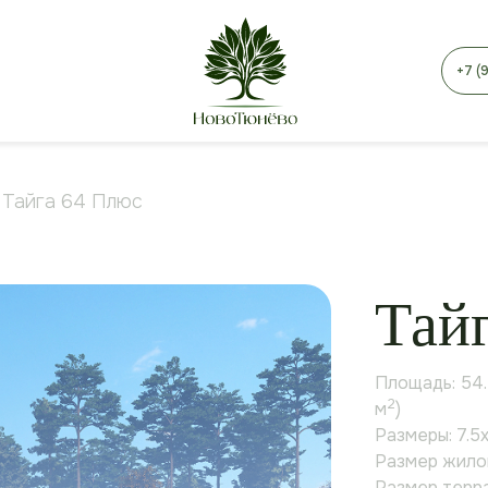
+7 (
Тайга 64 Плюс
Тай
Площадь: 54.
2
м
)
Размеры: 7.5х
Размер жилог
Размер терра