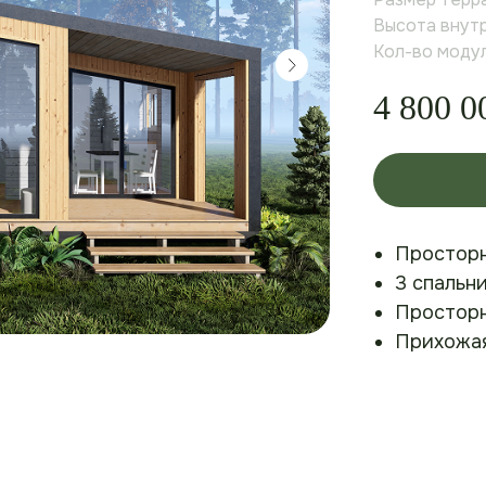
Высота внутре
Кол-во модул
4 800 0
Просторн
3 спальн
Просторн
Прихожа