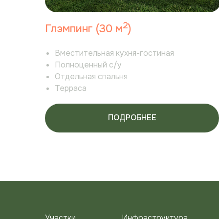
2
Глэмпинг (30 м
)
Вместительная кухня-гостиная
Полноценный с/у
Отдельная спальня
Терраса
ПОДРОБНЕЕ
Участки
Инфраструктура