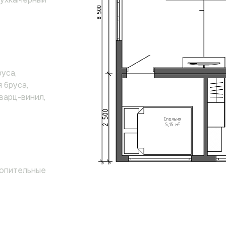
уса,
 бруса,
кварц-винил,
топительные