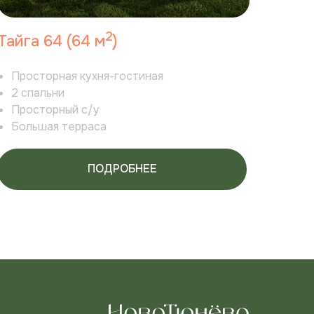
2
Тайга 64 (64 м
)
Просторная кухня-гостиная
2 спальни
Просторный с/у
Большая терраса
ПОДРОБНЕЕ
и