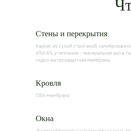
Чт
Стены и перекрытия
Каркас из сухой строганой, калиброванно
45х145, утепление - минеральная вата, п
гидро-ветрозащитная мембрана
Кровля
ПВХ-мембрана
Окна
Энергоэффективные панорамные окна, д