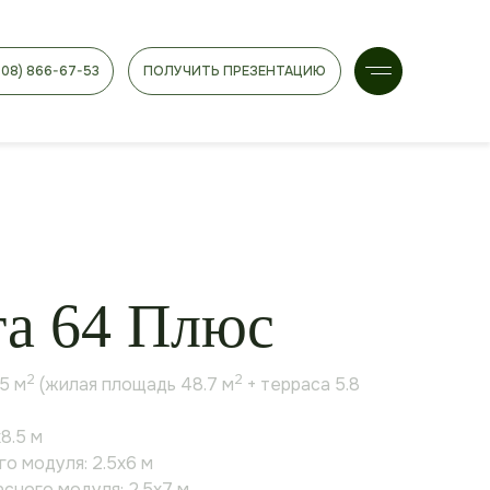
908) 866-67-53
ПОЛУЧИТЬ ПРЕЗЕНТАЦИЮ
га 64 Плюс
2
2
5 м
(жилая площадь 48.7 м
+ терраса
5.8
8.5 м
о модуля: 2.5х6 м
сного модуля: 2.5х7 м