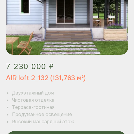
7 230 000 ₽
AIR loft 2_132 (131,763 м²)
Двухэтажный дом
Чистовая отделка
Терраса-гостиная
Продуманное освещение
Высокий мансардный этаж