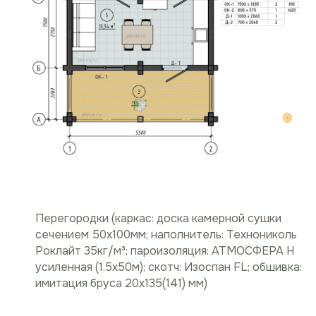
Перегородки (каркас: доска камерной сушки
сечением 50х100мм; наполнитель: Технониколь
Роклайт 35кг/м³; пароизоляция: АТМОСФЕРА Н
усиленная (1.5х50м); скотч: Изоспан FL; обшивка:
имитация бруса 20х135(141) мм)