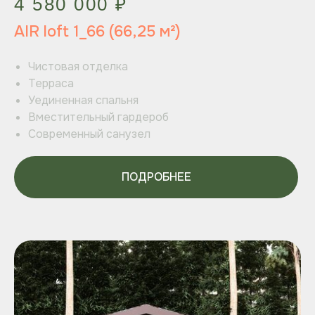
4 580 000 ₽
AIR loft 1_66 (66,25 м²)
Чистовая отделка
Терраса
Уединенная спальня
Вместительный гардероб
Современный санузел
ПОДРОБНЕЕ