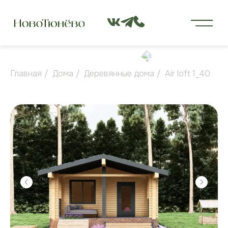
Главная
/
Дома
/
Деревянные дома
/
Air loft 1_40